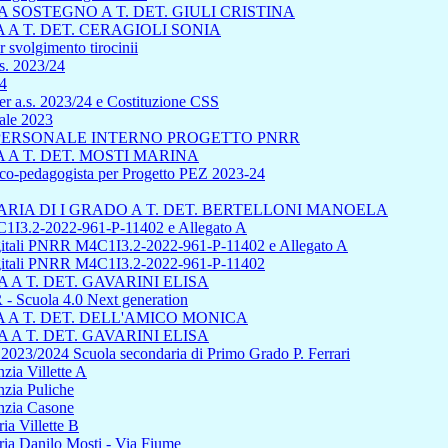
SOSTEGNO A T. DET. GIULI CRISTINA
A T. DET. CERAGIOLI SONIA
 svolgimento tirocinii
s. 2023/24
24
r a.s. 2023/24 e Costituzione CSS
uale 2023
L PERSONALE INTERNO PROGETTO PNRR
A T. DET. MOSTI MARINA
sico-pedagogista per Progetto PEZ 2023-24
IA DI I GRADO A T. DET. BERTELLONI MANOELA
1I3.2-2022-961-P-11402 e Allegato A
 digitali PNRR M4C1I3.2-2022-961-P-11402 e Allegato A
 digitali PNRR M4C1I3.2-2022-961-P-11402
A T. DET. GAVARINI ELISA
cuola 4.0 Next generation
A T. DET. DELL'AMICO MONICA
A T. DET. GAVARINI ELISA
s 2023/2024 Scuola secondaria di Primo Grado P. Ferrari
zia Villette A
nzia Puliche
anzia Casone
ia Villette B
ria Danilo Mosti - Via Fiume