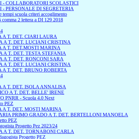
 - COLLABORATORI SCOLASTICI
 - PERSONALE DI SEGRETERIA
 tempi scuola criteri accoglimento
45 comma 2 lettera a DI 129 2018
24
A T. DET. CIARI LAURA
A T. DET. LUCIANI CRISTINA
 A T. DET.MOSTI MARINA
A T. DET. TESTA STEFANIA
 A T. DET. RONCONI SARA
A T. DET. LUCIANI CRISTINA
 A T. DET. BRUNO ROBERTA
4
A T. DET. ISOLA ANNALISA
 A T. DET. BELLE' IRENE
 PNRR - Scuola 4.0 Next
tto PEZ
A T. DET. MOSTI MARINA
RIA PRIMO GRADO A T. DET. BERTELLONI MANOELA
getto PEZ
dagogista Progetto Pez 2023/24
 A T. DET. TORNABONI CARLA
edagogista Progetto PEZ