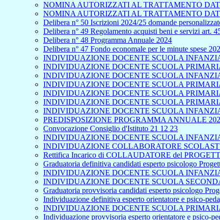
NOMINA AUTORIZZATI AL TRATTAMENTO DATI
NOMINA AUTORIZZATI AL TRATTAMENTO DATI
Delibera n° 50 Iscrizioni 2024/25 domande personalizzate
Delibera n° 49 Regolamento acquisti beni e servizi art. 
Delibera n° 48 Programma Annuale 2024
Delibera n° 47 Fondo economale per le minute spese 20
INDIVIDUAZIONE DOCENTE SCUOLA INFANZIA 
INDIVIDUAZIONE DOCENTE SCUOLA PRIMARIA 
INDIVIDUAZIONE DOCENTE SCUOLA INFANZIA
INDIVIDUAZIONE DOCENTE SCUOLA PRIMARIA 
INDIVIDUAZIONE DOCENTE SCUOLA PRIMARIA
INDIVIDUAZIONE DOCENTE SCUOLA PRIMARIA 
INDIVIDUAZIONE DOCENTE SCUOLA INFANZIA
PREDISPOSIZIONE PROGRAMMA ANNUALE 202
Convocazione Consiglio d'Istituto 21 12 23
INDIVIDUAZIONE DOCENTE SCUOLA INFANZIA 
INDIVIDUAZIONE COLLABORATORE SCOLASTICO
Rettifica Incarico di COLLAUDATORE del PROGETTO
Graduatoria definitiva candidati esperto psicologo Proge
INDIVIDUAZIONE DOCENTE SCUOLA INFANZIA 
INDIVIDUAZIONE DOCENTE SCUOLA SECONDA
Graduatoria provvisoria candidati esperto psicologo Pro
Individuazione definitiva esperto orientatore e psico-pe
INDIVIDUAZIONE DOCENTE SCUOLA PRIMARIA
Individuazione provvisoria esperto orientatore e psico-p