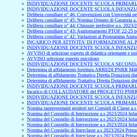
INDIVIDUAZIONE DOCENTE SCUOLA PRIMARIA 
INDIVIDUAZIONE DOCENTE SCUOLA INFANZIA 
Delibera consiliare n° 46: Convenzioni con Università per
Delibera consiliare n° 45: Nomina Organo di Garanzia a.
Delibera consiliare n° 44: Chiusure prefestive a.s. 2023/
Delibera consiliare n° 43: Aggiornamento PTOF 22-25 pe
Delibera consiliare n° 42: Variazioni al Programma Ann
INCARICO PER ATTIVITA' DI FORMAZIONE A
INDIVIDUAZIONE DOCENTE SCUOLA INFANZIA 
AVVISO di selezione esperto di didattica orientante e p
AVVISO selezione esperto psicologo
INDIVIDUAZIONE DOCENTE SCUOLA SECONDAR
Determina di affidamento fornitura ARREDI PNRR M4C
Determina di affidamento Trattativa Diretta Dotazioni
Determina di affidamento Trattativa Diretta Dotazioni
INDIVIDUAZIONE DOCENTE SCUOLA PRIMARIA 
Incarico di COLLAUDATORE del PROGETTO PNRR - S
INDIVIDUAZIONE DOCENTE SCUOLA INFANZIA 
INDIVIDUAZIONE DOCENTE SCUOLA PRIMARIA 
Nomina rappresentanti genitori nei Consigli di Classe a.
Nomina del Consiglio di Intersezione a.s 2023/2024 Infan
Nomina del Consiglio di Intersezione a.s 2023/2024 Infa
Nomina del Consiglio di Intersezione a.s 2023/2024 Inf
Nomina del Consiglio di Interclasse a.s 2023/2024 Primar
Nomina del Consiglio di Interclasse a.s 2023/2024 Prima