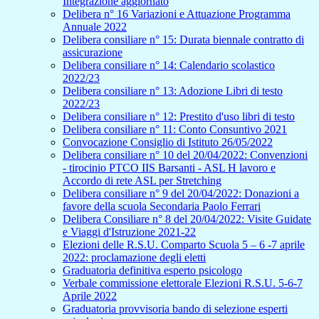
Integrazione aggiornato
Delibera n° 16 Variazioni e Attuazione Programma
Annuale 2022
Delibera consiliare n° 15: Durata biennale contratto di
assicurazione
Delibera consiliare n° 14: Calendario scolastico
2022/23
Delibera consiliare n° 13: Adozione Libri di testo
2022/23
Delibera consiliare n° 12: Prestito d'uso libri di testo
Delibera consiliare n° 11: Conto Consuntivo 2021
Convocazione Consiglio di Istituto 26/05/2022
Delibera consiliare n° 10 del 20/04/2022: Convenzioni
- tirocinio PTCO IIS Barsanti - ASL H lavoro e
Accordo di rete ASL per Stretching
Delibera consiliare n° 9 del 20/04/2022: Donazioni a
favore della scuola Secondaria Paolo Ferrari
Delibera Consiliare n° 8 del 20/04/2022: Visite Guidate
e Viaggi d'Istruzione 2021-22
Elezioni delle R.S.U. Comparto Scuola 5 – 6 -7 aprile
2022: proclamazione degli eletti
Graduatoria definitiva esperto psicologo
Verbale commissione elettorale Elezioni R.S.U. 5-6-7
Aprile 2022
Graduatoria provvisoria bando di selezione esperti