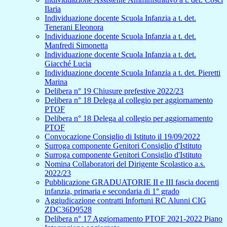
Ilaria
Individuazione docente Scuola Infanzia a t. det.
Tenerani Eleonora
Individuazione docente Scuola Infanzia a t. det.
Manfredi Simonetta
Individuazione docente Scuola Infanzia a t. det.
Giacché Lucia
Individuazione docente Scuola Infanzia a t. det. Pieretti
Marina
Delibera n° 19 Chiusure prefestive 2022/23
Delibera n° 18 Delega al collegio per aggiornamento
PTOF
Delibera n° 18 Delega al collegio per aggiornamento
PTOF
Convocazione Consiglio di Istituto il 19/09/2022
Surroga componente Genitori Consiglio d'Istituto
Surroga componente Genitori Consiglio d'Istituto
Nomina Collaboratori del Dirigente Scolastico a.s.
2022/23
Pubblicazione GRADUATORIE II e III fascia docenti
infanzia, primaria e secondaria di 1° grado
Aggiudicazione contratti Infortuni RC Alunni CIG
ZDC36D9528
Delibera n° 17 Aggiornamento PTOF 2021-2022 Piano