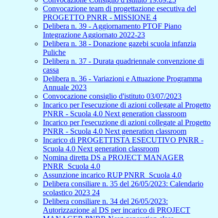
Convocazione team di progettazione esecutiva del
PROGETTO PNRR - MISSIONE 4
Delibera n. 39 - Aggiornamento PTOF Piano
Integrazione Aggiornato 2022-23
Delibera n. 38 - Donazione gazebi scuola infanzia
Puliche
Delibera n. 37 - Durata quadriennale convenzione di
cassa
Delibera n. 36 - Variazioni e Attuazione Programma
Annuale 2023
Convocazione consiglio d'istituto 03/07/2023
Incarico per l'esecuzione di azioni collegate al Progetto
PNRR - Scuola 4.0 Next generation classroom
Incarico per l'esecuzione di azioni collegate al Progetto
PNRR - Scuola 4.0 Next generation classroom
Incarico di PROGETTISTA ESECUTIVO PNRR -
Scuola 4.0 Next generation classroom
Nomina diretta DS a PROJECT MANAGER
PNRR_Scuola 4.0
Assunzione incarico RUP PNRR_Scuola 4.0
Delibera consiliare n. 35 del 26/05/2023: Calendario
scolastico 2023 24
Delibera consiliare n. 34 del 26/05/2023:
Autorizzazione al DS per incarico di PROJECT