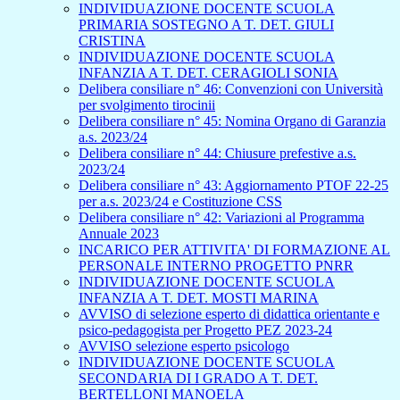
INDIVIDUAZIONE DOCENTE SCUOLA
PRIMARIA SOSTEGNO A T. DET. GIULI
CRISTINA
INDIVIDUAZIONE DOCENTE SCUOLA
INFANZIA A T. DET. CERAGIOLI SONIA
Delibera consiliare n° 46: Convenzioni con Università
per svolgimento tirocinii
Delibera consiliare n° 45: Nomina Organo di Garanzia
a.s. 2023/24
Delibera consiliare n° 44: Chiusure prefestive a.s.
2023/24
Delibera consiliare n° 43: Aggiornamento PTOF 22-25
per a.s. 2023/24 e Costituzione CSS
Delibera consiliare n° 42: Variazioni al Programma
Annuale 2023
INCARICO PER ATTIVITA' DI FORMAZIONE AL
PERSONALE INTERNO PROGETTO PNRR
INDIVIDUAZIONE DOCENTE SCUOLA
INFANZIA A T. DET. MOSTI MARINA
AVVISO di selezione esperto di didattica orientante e
psico-pedagogista per Progetto PEZ 2023-24
AVVISO selezione esperto psicologo
INDIVIDUAZIONE DOCENTE SCUOLA
SECONDARIA DI I GRADO A T. DET.
BERTELLONI MANOELA