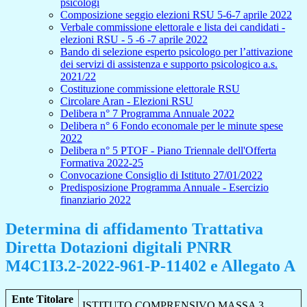
psicologi
Composizione seggio elezioni RSU 5-6-7 aprile 2022
Verbale commissione elettorale e lista dei candidati -
elezioni RSU - 5 -6 -7 aprile 2022
Bando di selezione esperto psicologo per l’attivazione
dei servizi di assistenza e supporto psicologico a.s.
2021/22
Costituzione commissione elettorale RSU
Circolare Aran - Elezioni RSU
Delibera n° 7 Programma Annuale 2022
Delibera n° 6 Fondo economale per le minute spese
2022
Delibera n° 5 PTOF - Piano Triennale dell'Offerta
Formativa 2022-25
Convocazione Consiglio di Istituto 27/01/2022
Predisposizione Programma Annuale - Esercizio
finanziario 2022
Determina di affidamento Trattativa
Diretta Dotazioni digitali PNRR
M4C1I3.2-2022-961-P-11402 e Allegato A
Ente Titolare
ISTITUTO COMPRENSIVO MASSA 3