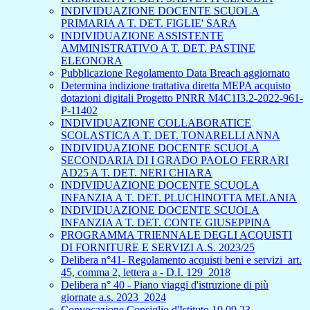
INDIVIDUAZIONE DOCENTE SCUOLA
PRIMARIA A T. DET. FIGLIE' SARA
INDIVIDUAZIONE ASSISTENTE
AMMINISTRATIVO A T. DET. PASTINE
ELEONORA
Pubblicazione Regolamento Data Breach aggiornato
Determina indizione trattativa diretta MEPA acquisto
dotazioni digitali Progetto PNRR M4C1I3.2-2022-961-
P-11402
INDIVIDUAZIONE COLLABORATICE
SCOLASTICA A T. DET. TONARELLI ANNA
INDIVIDUAZIONE DOCENTE SCUOLA
SECONDARIA DI I GRADO PAOLO FERRARI
AD25 A T. DET. NERI CHIARA
INDIVIDUAZIONE DOCENTE SCUOLA
INFANZIA A T. DET. PLUCHINOTTA MELANIA
INDIVIDUAZIONE DOCENTE SCUOLA
INFANZIA A T. DET. CONTE GIUSEPPINA
PROGRAMMA TRIENNALE DEGLI ACQUISTI
DI FORNITURE E SERVIZI A.S. 2023/25
Delibera n°41- Regolamento acquisti beni e servizi_art.
45, comma 2, lettera a - D.I. 129_2018
Delibera n° 40 - Piano viaggi d'istruzione di più
giornate a.s. 2023_2024
Convocazione Consiglio d'Istituto 19.09.23