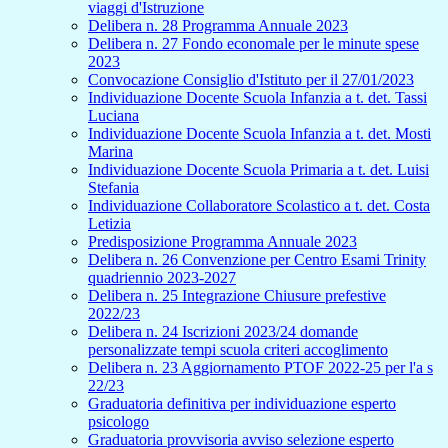
viaggi d'Istruzione
Delibera n. 28 Programma Annuale 2023
Delibera n. 27 Fondo economale per le minute spese
2023
Convocazione Consiglio d'Istituto per il 27/01/2023
Individuazione Docente Scuola Infanzia a t. det. Tassi
Luciana
Individuazione Docente Scuola Infanzia a t. det. Mosti
Marina
Individuazione Docente Scuola Primaria a t. det. Luisi
Stefania
Individuazione Collaboratore Scolastico a t. det. Costa
Letizia
Predisposizione Programma Annuale 2023
Delibera n. 26 Convenzione per Centro Esami Trinity
quadriennio 2023-2027
Delibera n. 25 Integrazione Chiusure prefestive
2022/23
Delibera n. 24 Iscrizioni 2023/24 domande
personalizzate tempi scuola criteri accoglimento
Delibera n. 23 Aggiornamento PTOF 2022-25 per l'a s
22/23
Graduatoria definitiva per individuazione esperto
psicologo
Graduatoria provvisoria avviso selezione esperto