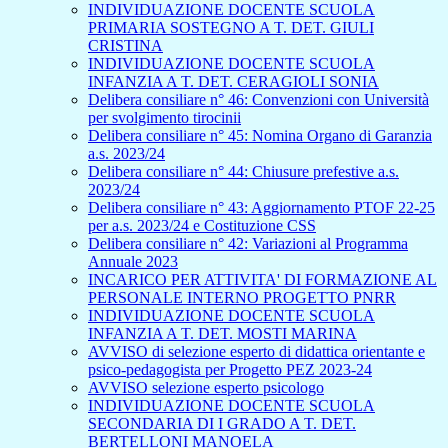
INDIVIDUAZIONE DOCENTE SCUOLA
PRIMARIA SOSTEGNO A T. DET. GIULI
CRISTINA
INDIVIDUAZIONE DOCENTE SCUOLA
INFANZIA A T. DET. CERAGIOLI SONIA
Delibera consiliare n° 46: Convenzioni con Università
per svolgimento tirocinii
Delibera consiliare n° 45: Nomina Organo di Garanzia
a.s. 2023/24
Delibera consiliare n° 44: Chiusure prefestive a.s.
2023/24
Delibera consiliare n° 43: Aggiornamento PTOF 22-25
per a.s. 2023/24 e Costituzione CSS
Delibera consiliare n° 42: Variazioni al Programma
Annuale 2023
INCARICO PER ATTIVITA' DI FORMAZIONE AL
PERSONALE INTERNO PROGETTO PNRR
INDIVIDUAZIONE DOCENTE SCUOLA
INFANZIA A T. DET. MOSTI MARINA
AVVISO di selezione esperto di didattica orientante e
psico-pedagogista per Progetto PEZ 2023-24
AVVISO selezione esperto psicologo
INDIVIDUAZIONE DOCENTE SCUOLA
SECONDARIA DI I GRADO A T. DET.
BERTELLONI MANOELA