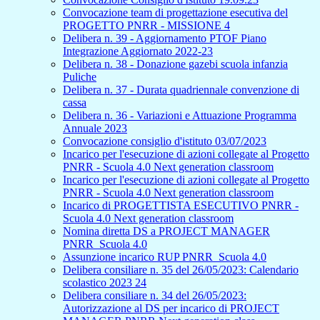
Convocazione team di progettazione esecutiva del
PROGETTO PNRR - MISSIONE 4
Delibera n. 39 - Aggiornamento PTOF Piano
Integrazione Aggiornato 2022-23
Delibera n. 38 - Donazione gazebi scuola infanzia
Puliche
Delibera n. 37 - Durata quadriennale convenzione di
cassa
Delibera n. 36 - Variazioni e Attuazione Programma
Annuale 2023
Convocazione consiglio d'istituto 03/07/2023
Incarico per l'esecuzione di azioni collegate al Progetto
PNRR - Scuola 4.0 Next generation classroom
Incarico per l'esecuzione di azioni collegate al Progetto
PNRR - Scuola 4.0 Next generation classroom
Incarico di PROGETTISTA ESECUTIVO PNRR -
Scuola 4.0 Next generation classroom
Nomina diretta DS a PROJECT MANAGER
PNRR_Scuola 4.0
Assunzione incarico RUP PNRR_Scuola 4.0
Delibera consiliare n. 35 del 26/05/2023: Calendario
scolastico 2023 24
Delibera consiliare n. 34 del 26/05/2023:
Autorizzazione al DS per incarico di PROJECT