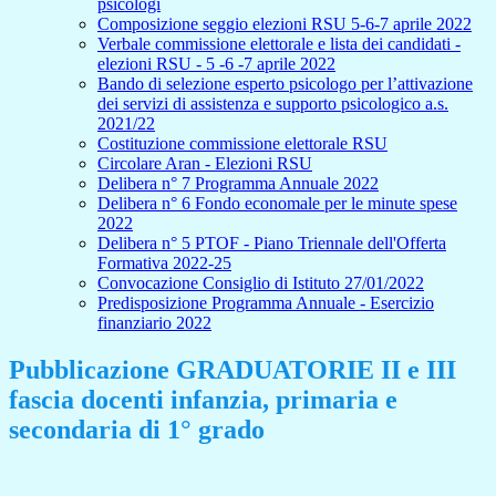
psicologi
Composizione seggio elezioni RSU 5-6-7 aprile 2022
Verbale commissione elettorale e lista dei candidati -
elezioni RSU - 5 -6 -7 aprile 2022
Bando di selezione esperto psicologo per l’attivazione
dei servizi di assistenza e supporto psicologico a.s.
2021/22
Costituzione commissione elettorale RSU
Circolare Aran - Elezioni RSU
Delibera n° 7 Programma Annuale 2022
Delibera n° 6 Fondo economale per le minute spese
2022
Delibera n° 5 PTOF - Piano Triennale dell'Offerta
Formativa 2022-25
Convocazione Consiglio di Istituto 27/01/2022
Predisposizione Programma Annuale - Esercizio
finanziario 2022
Pubblicazione GRADUATORIE II e III
fascia docenti infanzia, primaria e
secondaria di 1° grado