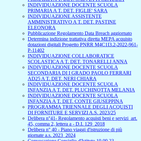
INDIVIDUAZIONE DOCENTE SCUOLA
PRIMARIA A T. DET. FIGLIE' SARA
INDIVIDUAZIONE ASSISTENTE
AMMINISTRATIVO A T. DET. PASTINE
ELEONORA
Pubblicazione Regolamento Data Breach aggiornato
Determina indizione trattativa diretta MEPA acquisto
dotazioni digitali Progetto PNRR M4C1I3.2-2022-961-
P-11402
INDIVIDUAZIONE COLLABORATICE
SCOLASTICA A T. DET. TONARELLI ANNA
INDIVIDUAZIONE DOCENTE SCUOLA
SECONDARIA DI I GRADO PAOLO FERRARI
AD25 A T. DET. NERI CHIARA
INDIVIDUAZIONE DOCENTE SCUOLA
INFANZIA A T. DET. PLUCHINOTTA MELANIA
INDIVIDUAZIONE DOCENTE SCUOLA
INFANZIA A T. DET. CONTE GIUSEPPINA
PROGRAMMA TRIENNALE DEGLI ACQUISTI
DI FORNITURE E SERVIZI A.S. 2023/25
Delibera n°41- Regolamento acquisti beni e servizi_art.
45, comma 2, lettera a - D.I. 129_2018
Delibera n° 40 - Piano viaggi d'istruzione di più
giornate a.s. 2023_2024
Convocazione Consiglio d'Istituto 19.09.23