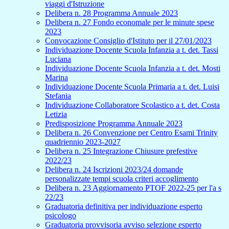
viaggi d'Istruzione
Delibera n. 28 Programma Annuale 2023
Delibera n. 27 Fondo economale per le minute spese
2023
Convocazione Consiglio d'Istituto per il 27/01/2023
Individuazione Docente Scuola Infanzia a t. det. Tassi
Luciana
Individuazione Docente Scuola Infanzia a t. det. Mosti
Marina
Individuazione Docente Scuola Primaria a t. det. Luisi
Stefania
Individuazione Collaboratore Scolastico a t. det. Costa
Letizia
Predisposizione Programma Annuale 2023
Delibera n. 26 Convenzione per Centro Esami Trinity
quadriennio 2023-2027
Delibera n. 25 Integrazione Chiusure prefestive
2022/23
Delibera n. 24 Iscrizioni 2023/24 domande
personalizzate tempi scuola criteri accoglimento
Delibera n. 23 Aggiornamento PTOF 2022-25 per l'a s
22/23
Graduatoria definitiva per individuazione esperto
psicologo
Graduatoria provvisoria avviso selezione esperto