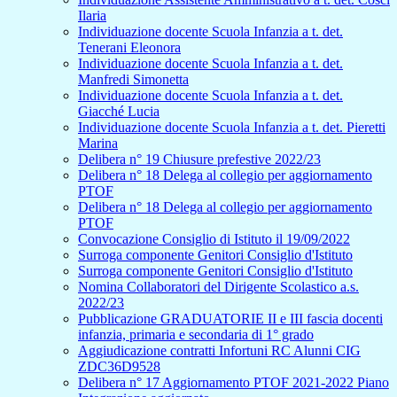
Ilaria
Individuazione docente Scuola Infanzia a t. det.
Tenerani Eleonora
Individuazione docente Scuola Infanzia a t. det.
Manfredi Simonetta
Individuazione docente Scuola Infanzia a t. det.
Giacché Lucia
Individuazione docente Scuola Infanzia a t. det. Pieretti
Marina
Delibera n° 19 Chiusure prefestive 2022/23
Delibera n° 18 Delega al collegio per aggiornamento
PTOF
Delibera n° 18 Delega al collegio per aggiornamento
PTOF
Convocazione Consiglio di Istituto il 19/09/2022
Surroga componente Genitori Consiglio d'Istituto
Surroga componente Genitori Consiglio d'Istituto
Nomina Collaboratori del Dirigente Scolastico a.s.
2022/23
Pubblicazione GRADUATORIE II e III fascia docenti
infanzia, primaria e secondaria di 1° grado
Aggiudicazione contratti Infortuni RC Alunni CIG
ZDC36D9528
Delibera n° 17 Aggiornamento PTOF 2021-2022 Piano