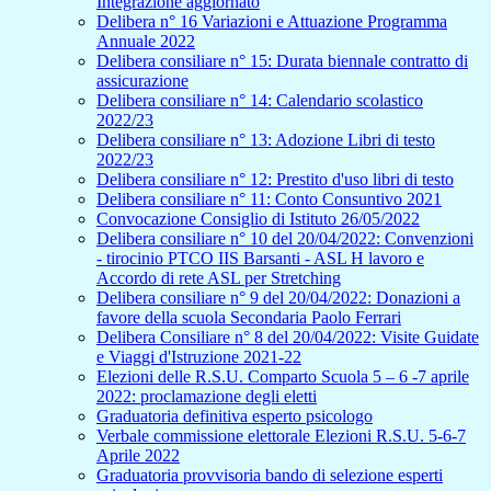
Integrazione aggiornato
Delibera n° 16 Variazioni e Attuazione Programma
Annuale 2022
Delibera consiliare n° 15: Durata biennale contratto di
assicurazione
Delibera consiliare n° 14: Calendario scolastico
2022/23
Delibera consiliare n° 13: Adozione Libri di testo
2022/23
Delibera consiliare n° 12: Prestito d'uso libri di testo
Delibera consiliare n° 11: Conto Consuntivo 2021
Convocazione Consiglio di Istituto 26/05/2022
Delibera consiliare n° 10 del 20/04/2022: Convenzioni
- tirocinio PTCO IIS Barsanti - ASL H lavoro e
Accordo di rete ASL per Stretching
Delibera consiliare n° 9 del 20/04/2022: Donazioni a
favore della scuola Secondaria Paolo Ferrari
Delibera Consiliare n° 8 del 20/04/2022: Visite Guidate
e Viaggi d'Istruzione 2021-22
Elezioni delle R.S.U. Comparto Scuola 5 – 6 -7 aprile
2022: proclamazione degli eletti
Graduatoria definitiva esperto psicologo
Verbale commissione elettorale Elezioni R.S.U. 5-6-7
Aprile 2022
Graduatoria provvisoria bando di selezione esperti