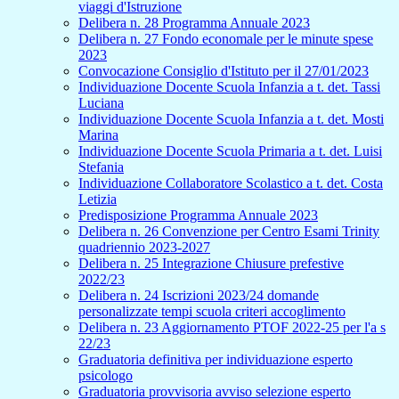
viaggi d'Istruzione
Delibera n. 28 Programma Annuale 2023
Delibera n. 27 Fondo economale per le minute spese
2023
Convocazione Consiglio d'Istituto per il 27/01/2023
Individuazione Docente Scuola Infanzia a t. det. Tassi
Luciana
Individuazione Docente Scuola Infanzia a t. det. Mosti
Marina
Individuazione Docente Scuola Primaria a t. det. Luisi
Stefania
Individuazione Collaboratore Scolastico a t. det. Costa
Letizia
Predisposizione Programma Annuale 2023
Delibera n. 26 Convenzione per Centro Esami Trinity
quadriennio 2023-2027
Delibera n. 25 Integrazione Chiusure prefestive
2022/23
Delibera n. 24 Iscrizioni 2023/24 domande
personalizzate tempi scuola criteri accoglimento
Delibera n. 23 Aggiornamento PTOF 2022-25 per l'a s
22/23
Graduatoria definitiva per individuazione esperto
psicologo
Graduatoria provvisoria avviso selezione esperto