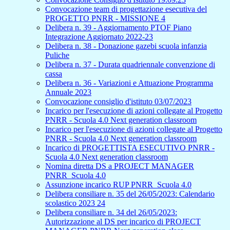
Convocazione team di progettazione esecutiva del
PROGETTO PNRR - MISSIONE 4
Delibera n. 39 - Aggiornamento PTOF Piano
Integrazione Aggiornato 2022-23
Delibera n. 38 - Donazione gazebi scuola infanzia
Puliche
Delibera n. 37 - Durata quadriennale convenzione di
cassa
Delibera n. 36 - Variazioni e Attuazione Programma
Annuale 2023
Convocazione consiglio d'istituto 03/07/2023
Incarico per l'esecuzione di azioni collegate al Progetto
PNRR - Scuola 4.0 Next generation classroom
Incarico per l'esecuzione di azioni collegate al Progetto
PNRR - Scuola 4.0 Next generation classroom
Incarico di PROGETTISTA ESECUTIVO PNRR -
Scuola 4.0 Next generation classroom
Nomina diretta DS a PROJECT MANAGER
PNRR_Scuola 4.0
Assunzione incarico RUP PNRR_Scuola 4.0
Delibera consiliare n. 35 del 26/05/2023: Calendario
scolastico 2023 24
Delibera consiliare n. 34 del 26/05/2023:
Autorizzazione al DS per incarico di PROJECT