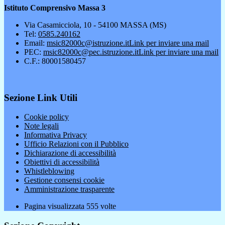
Istituto Comprensivo Massa 3
Via Casamicciola, 10 - 54100 MASSA (MS)
Tel:
0585.240162
Email:
msic82000c@istruzione.it
Link per inviare una mail
PEC:
msic82000c@pec.istruzione.it
Link per inviare una mail
C.F.: 80001580457
Sezione Link Utili
Cookie policy
Note legali
Informativa Privacy
Ufficio Relazioni con il Pubblico
Dichiarazione di accessibilità
Obiettivi di accessibilità
Whistleblowing
Gestione consensi cookie
Amministrazione trasparente
Pagina visualizzata
555
volte