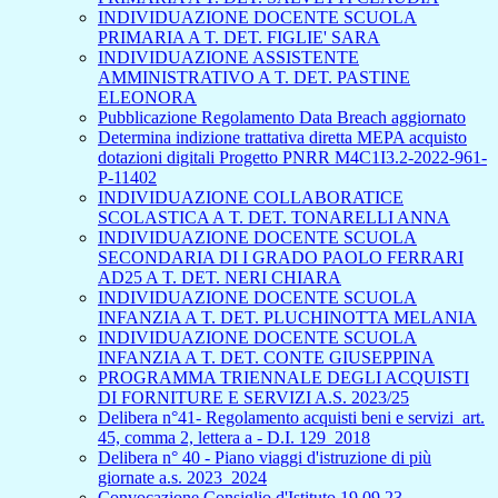
INDIVIDUAZIONE DOCENTE SCUOLA
PRIMARIA A T. DET. FIGLIE' SARA
INDIVIDUAZIONE ASSISTENTE
AMMINISTRATIVO A T. DET. PASTINE
ELEONORA
Pubblicazione Regolamento Data Breach aggiornato
Determina indizione trattativa diretta MEPA acquisto
dotazioni digitali Progetto PNRR M4C1I3.2-2022-961-
P-11402
INDIVIDUAZIONE COLLABORATICE
SCOLASTICA A T. DET. TONARELLI ANNA
INDIVIDUAZIONE DOCENTE SCUOLA
SECONDARIA DI I GRADO PAOLO FERRARI
AD25 A T. DET. NERI CHIARA
INDIVIDUAZIONE DOCENTE SCUOLA
INFANZIA A T. DET. PLUCHINOTTA MELANIA
INDIVIDUAZIONE DOCENTE SCUOLA
INFANZIA A T. DET. CONTE GIUSEPPINA
PROGRAMMA TRIENNALE DEGLI ACQUISTI
DI FORNITURE E SERVIZI A.S. 2023/25
Delibera n°41- Regolamento acquisti beni e servizi_art.
45, comma 2, lettera a - D.I. 129_2018
Delibera n° 40 - Piano viaggi d'istruzione di più
giornate a.s. 2023_2024
Convocazione Consiglio d'Istituto 19.09.23