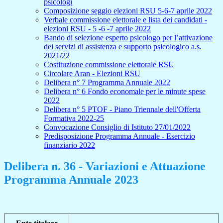
psicologi
Composizione seggio elezioni RSU 5-6-7 aprile 2022
Verbale commissione elettorale e lista dei candidati -
elezioni RSU - 5 -6 -7 aprile 2022
Bando di selezione esperto psicologo per l’attivazione
dei servizi di assistenza e supporto psicologico a.s.
2021/22
Costituzione commissione elettorale RSU
Circolare Aran - Elezioni RSU
Delibera n° 7 Programma Annuale 2022
Delibera n° 6 Fondo economale per le minute spese
2022
Delibera n° 5 PTOF - Piano Triennale dell'Offerta
Formativa 2022-25
Convocazione Consiglio di Istituto 27/01/2022
Predisposizione Programma Annuale - Esercizio
finanziario 2022
Delibera n. 36 - Variazioni e Attuazione
Programma Annuale 2023