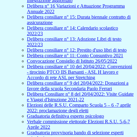
Integrazione aggiornato
Delibera n° 16 Variazioni e Attuazione Programma
Annuale 2022
Delibera consiliare n° 15: Durata biennale contratto di
assicurazione
Delibera consiliare n° 14: Calendario scolastico
2022/23
Delibera consiliare n° 13: Adozione Libri di testo
2022/23
Delibera consiliare n° 12: Prestito d'uso libri di testo
Delibera consiliare n° 11: Conto Consuntivo 2021
Convocazione Consiglio di Istituto 26/05/2022
Delibera consiliare n° 10 del 20/04/2022: Convenzioni
- tirocinio PTCO IIS Barsanti - ASL H lavoro e
Accordo di rete ASL per Stretching
Delibera consiliare n° 9 del 20/04/2022: Donazioni a
favore della scuola Secondaria Paolo Ferrari
Delibera Consiliare n° 8 del 20/04/2022: Visite Guidate
e Viaggi d'Istruzione 2021-22
Elezioni delle R.S.U. Comparto Scuola 5 – 6 -7 aprile
2022: proclamazione degli eletti
Graduatoria definitiva esperto psicologo
Verbale commissione elettorale Elezioni R.S.U. 5-6-7
Aprile 2022
Graduatoria provvisoria bando di selezione esperti