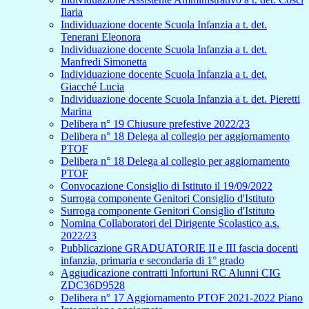
Ilaria
Individuazione docente Scuola Infanzia a t. det.
Tenerani Eleonora
Individuazione docente Scuola Infanzia a t. det.
Manfredi Simonetta
Individuazione docente Scuola Infanzia a t. det.
Giacché Lucia
Individuazione docente Scuola Infanzia a t. det. Pieretti
Marina
Delibera n° 19 Chiusure prefestive 2022/23
Delibera n° 18 Delega al collegio per aggiornamento
PTOF
Delibera n° 18 Delega al collegio per aggiornamento
PTOF
Convocazione Consiglio di Istituto il 19/09/2022
Surroga componente Genitori Consiglio d'Istituto
Surroga componente Genitori Consiglio d'Istituto
Nomina Collaboratori del Dirigente Scolastico a.s.
2022/23
Pubblicazione GRADUATORIE II e III fascia docenti
infanzia, primaria e secondaria di 1° grado
Aggiudicazione contratti Infortuni RC Alunni CIG
ZDC36D9528
Delibera n° 17 Aggiornamento PTOF 2021-2022 Piano