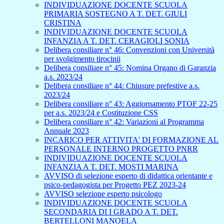
INDIVIDUAZIONE DOCENTE SCUOLA
PRIMARIA SOSTEGNO A T. DET. GIULI
CRISTINA
INDIVIDUAZIONE DOCENTE SCUOLA
INFANZIA A T. DET. CERAGIOLI SONIA
Delibera consiliare n° 46: Convenzioni con Università
per svolgimento tirocinii
Delibera consiliare n° 45: Nomina Organo di Garanzia
a.s. 2023/24
Delibera consiliare n° 44: Chiusure prefestive a.s.
2023/24
Delibera consiliare n° 43: Aggiornamento PTOF 22-25
per a.s. 2023/24 e Costituzione CSS
Delibera consiliare n° 42: Variazioni al Programma
Annuale 2023
INCARICO PER ATTIVITA' DI FORMAZIONE AL
PERSONALE INTERNO PROGETTO PNRR
INDIVIDUAZIONE DOCENTE SCUOLA
INFANZIA A T. DET. MOSTI MARINA
AVVISO di selezione esperto di didattica orientante e
psico-pedagogista per Progetto PEZ 2023-24
AVVISO selezione esperto psicologo
INDIVIDUAZIONE DOCENTE SCUOLA
SECONDARIA DI I GRADO A T. DET.
BERTELLONI MANOELA